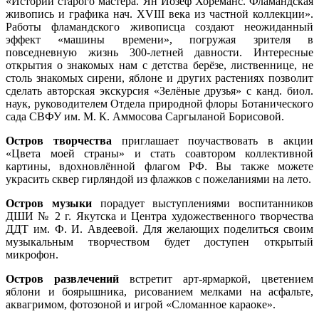
«Истории старого мастера. Ян Йозеф Хореманс. Фламандская
живопись и графика нач. XVIII века из частной коллекции».
Работы фламандского живописца создают неожиданный
эффект «машины времени», погружая зрителя в
повседневную жизнь 300-летней давности. Интересные
открытия о знакомых нам с детства берёзе, лиственнице, не
столь знакомых сирени, яблоне и других растениях позволит
сделать авторская экскурсия «Зелёные друзья» с канд. биол.
наук, руководителем Отдела природной флоры Ботанического
сада СВФУ им. М. К. Аммосова Саргыланой Борисовой.
Остров творчества
приглашает поучаствовать в акции
«Цвета моей страны» и стать соавтором коллективной
картины, вдохновлённой флагом РФ. Вы также можете
украсить сквер гирляндой из флажков с пожеланиями на лето.
Остров музыки
порадует выступлениями воспитанников
ДШИ № 2 г. Якутска и Центра художественного творчества
ДДТ им. Ф. И. Авдеевой. Для желающих поделиться своим
музыкальным творчеством будет доступен открытый
микрофон.
Остров развлечений
встретит арт-ярмаркой, цветением
яблони и боярышника, рисованием мелками на асфальте,
аквагримом, фотозоной и игрой «Сломанное караоке».