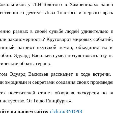
Сокольников у Л.Н.Толстого в Хамовниках» запеч
ественного деятеля Льва Толстого и первого врач
нно разных в своей судьбе людей удивительно п
или закономерность? Круговорот мировых событий,
тинный патриот якутской земли, объединил их в
юбии. Эдуард Васильев сумел почувствовать эту н
гические образы героев.
ом Эдуард Васильев расскажет в ходе встречи,
и эмоциями и секретами создания своих произведе
ех посетителей станет обзорная экскурсия по в
 искусстве. От Ге до Гинцбурга».
айте на нашем сайте:
clck.ru/3NDPt8