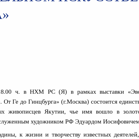
А»
18.00 ч. в НХМ РС (Я) в рамках выставки «Эв
 От Ге до Гинцбурга» (г.Москва) состоится единст
ых живописцев Якутии, чье имя вошло в золото
заслуженным художником РФ Эдуардом Иосифовиче
дины, к жизни и творчеству известных деятелей,