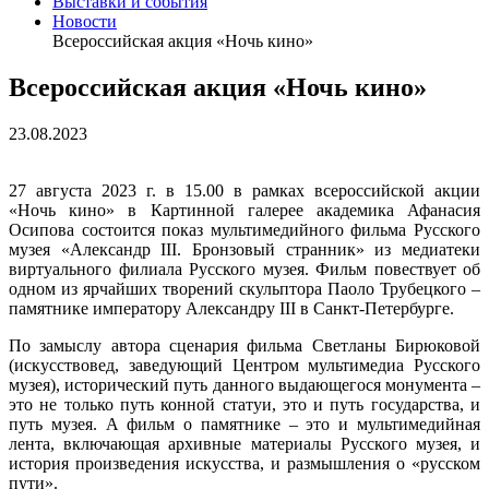
Выставки и события
Новости
Всероссийская акция «Ночь кино»
Всероссийская акция «Ночь кино»
23.08.2023
27 августа 2023 г. в 15.00 в рамках всероссийской акции
«Ночь кино» в Картинной галерее академика Афанасия
Осипова состоится показ мультимедийного фильма Русского
музея «Александр III. Бронзовый странник» из медиатеки
виртуального филиала Русского музея. Фильм повествует об
одном из ярчайших творений скульптора Паоло Трубецкого –
памятнике императору Александру III в Санкт-Петербурге.
По замыслу автора сценария фильма Светланы Бирюковой
(искусствовед, заведующий Центром мультимедиа Русского
музея), исторический путь данного выдающегося монумента –
это не только путь конной статуи, это и путь государства, и
путь музея. А фильм о памятнике – это и мультимедийная
лента, включающая архивные материалы Русского музея, и
история произведения искусства, и размышления о «русском
пути».