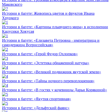
Маковского
Истории в багете: Живопись цветов и фруктов Ивана
Хруцкого
Истории в багете: «Картины плывущего мира» в исполнении
Кацусики Хокусая
Истории в багете: «Елизавета Петровна - императрица и
самодержица Всероссийская»
Истории в багете: «Герой Федор Охлопков»
Истории в багете: «Эстетика обнаженной натуры»
Истории в багете: «Великий подвижник якутской земли»
Истории в багете: «Тайны ночного перевоплощения»
Истории в багете: «В гостях у кочевницы Дарьи Корякиной»
Истории в багете: «Якутия спортивная»
Истории в багете: «Дельфтский фаянс»