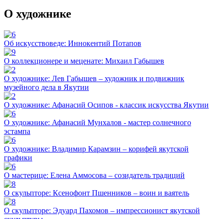
О художнике
Об искусствоведе: Иннокентий Потапов
О коллекционере и меценате: Михаил Габышев
О художнике: Лев Габышев – художник и подвижник
музейного дела в Якутии
О художнике: Афанасий Осипов - классик искусства Якутии
О художнике: Афанасий Мунхалов - мастер солнечного
эстампа
О художнике: Владимир Карамзин – корифей якутской
графики
О мастерице: Елена Аммосова – созидатель традиций
О скульпторе: Ксенофонт Пшенников – воин и ваятель
О скульпторе: Эдуард Пахомов – импрессионист якутской